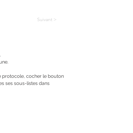
Suivant >
.
une. 
tre protocole, cocher le bouton 
es ses sous-listes dans 