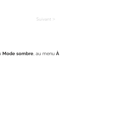
Suivant >
u 
Mode sombre
, au menu 
À 