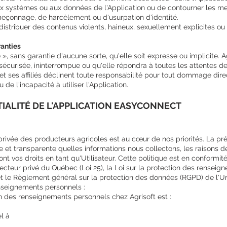
ux systèmes ou aux données de l'Application ou de contourner les me
eçonnage, de harcèlement ou d'usurpation d'identité.
 distribuer des contenus violents, haineux, sexuellement explicites o
ranties
e », sans garantie d'aucune sorte, qu'elle soit expresse ou implicite. 
sécurisée, ininterrompue ou qu'elle répondra à toutes les attentes de
et ses affiliés déclinent toute responsabilité pour tout dommage direc
 de l'incapacité à utiliser l'Application.
TIALITÉ DE L'APPLICATION EASYCONNECT
 privée des producteurs agricoles est au cœur de nos priorités. La pré
e et transparente quelles informations nous collectons, les raisons 
ont vos droits en tant qu'Utilisateur. Cette politique est en conformit
cteur privé du Québec (Loi 25), la Loi sur la protection des rensei
t le Règlement général sur la protection des données (RGPD) de l'U
nseignements personnels :
n des renseignements personnels chez Agrisoft est :
el à