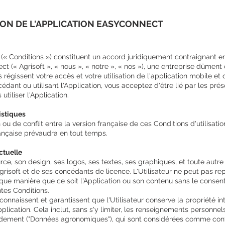
TION DE L'APPLICATION EASYCONNECT
 (« Conditions ») constituent un accord juridiquement contraignant entr
ect (« Agrisoft », « nous », « notre », « nos »), une entreprise dûment 
régissent votre accès et votre utilisation de l'application mobile et
édant ou utilisant l'Application, vous acceptez d'être lié par les pré
tiliser l'Application.
istiques
ou de conflit entre la version française de ces Conditions d'utilisation
française prévaudra en tout temps.
ectuelle
ce, son design, ses logos, ses textes, ses graphiques, et toute autre 
risoft et de ses concédants de licence. L'Utilisateur ne peut pas repr
ue manière que ce soit l'Application ou son contenu sans le consente
tes Conditions.
econnaissent et garantissent que l'Utilisateur conserve la propriété i
plication. Cela inclut, sans s'y limiter, les renseignements personnels
dement ("Données agronomiques"), qui sont considérées comme confid