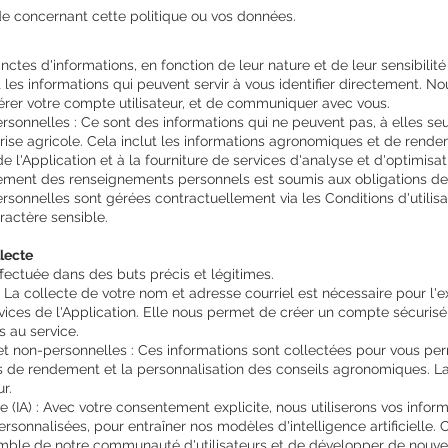
e concernant cette politique ou vos données.
ctes d'informations, en fonction de leur nature et de leur sensibilité 
es informations qui peuvent servir à vous identifier directement. No
gérer votre compte utilisateur, et de communiquer avec vous.
rsonnelles : Ce sont des informations qui ne peuvent pas, à elles seule
eprise agricole. Cela inclut les informations agronomiques et de ren
 l'Application et à la fourniture de services d'analyse et d'optimisat
aitement des renseignements personnels est soumis aux obligations de
ersonnelles sont gérées contractuellement via les Conditions d'utilis
ractère sensible.
llecte
ffectuée dans des buts précis et légitimes.
La collecte de votre nom et adresse courriel est nécessaire pour l'ex
ervices de l'Application. Elle nous permet de créer un compte sécurisé
 au service.
et non-personnelles : Ces informations sont collectées pour vous perm
s de rendement et la personnalisation des conseils agronomiques. La
r.
ielle (IA) : Avec votre consentement explicite, nous utiliserons vos in
sonnalisées, pour entraîner nos modèles d'intelligence artificielle. 
emble de notre communauté d'utilisateurs et de développer de nouvel