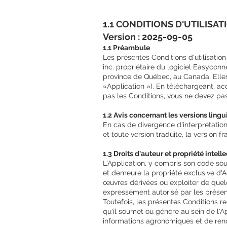
1.1 CONDITIONS D'UTILISA
​Version : 2025-09-05
1.1 Préambule
Les présentes Conditions d'utilisation
inc. propriétaire du logiciel Easyconn
province de Québec, au Canada. Elles 
«Application »). En téléchargeant, acc
pas les Conditions, vous ne devez pas u
1.2 Avis concernant les versions lingu
En cas de divergence d'interprétation 
et toute version traduite, la version 
1.3 Droits d'auteur et propriété intell
L'Application, y compris son code sour
et demeure la propriété exclusive d'Ag
œuvres dérivées ou exploiter de quelq
expressément autorisé par les présen
Toutefois, les présentes Conditions r
qu'il soumet ou génère au sein de l'Ap
informations agronomiques et de ren