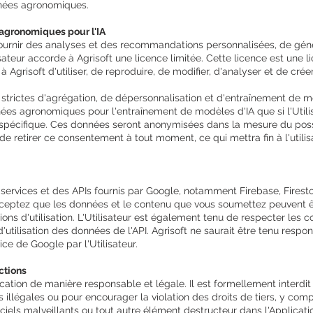
nnées agronomiques.
 agronomiques pour l'IA
 fournir des analyses et des recommandations personnalisées, de gé
lisateur accorde à Agrisoft une licence limitée. Cette licence est une l
 à Agrisoft d'utiliser, de reproduire, de modifier, d'analyser et de cr
strictes d'agrégation, de dépersonnalisation et d'entraînement de modè
onnées agronomiques pour l'entraînement de modèles d'IA que si l'Uti
ité spécifique. Ces données seront anonymisées dans la mesure du possi
oit de retirer ce consentement à tout moment, ce qui mettra fin à l'uti
services et des APIs fournis par Google, notamment Firebase, Firestore
acceptez que les données et le contenu que vous soumettez peuvent êt
ns d'utilisation. L'Utilisateur est également tenu de respecter les 
'utilisation des données de l'API. Agrisoft ne saurait être tenu res
ice de Google par l'Utilisateur.
ictions
lication de manière responsable et légale. Il est formellement interdit
s illégales ou pour encourager la violation des droits de tiers, y compri
iciels malveillants ou tout autre élément destructeur dans l'Applicatio