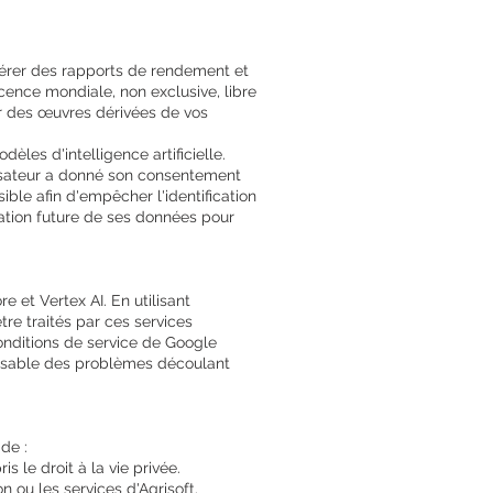
nérer des rapports de rendement et
icence mondiale, non exclusive, libre
éer des œuvres dérivées de vos
les d'intelligence artificielle.
lisateur a donné son consentement
ble afin d'empêcher l'identification
lisation future de ses données pour
 et Vertex AI. En utilisant
re traités par ces services
conditions de service de Google
ponsable des problèmes découlant
 de :
s le droit à la vie privée.
n ou les services d'Agrisoft.