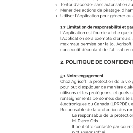
Tenter d'accéder sans autorisation a
Mener des actions de piratage, d'ham
Utiliser l'Application pour générer ou
1.7 Limitation de responsabilité et ga
L'Application est fournie « telle quell
l'Application sera exempte d'erreurs, 
maximale permise par la loi, Agrisoft 
consécutif découlant de l'utilisation ou
2. POLITIQUE DE CONFIDEN
​2
.1 Notre engagement
Chez Agrisoft, la protection de la vie
pour but d'expliquer de manière clair
utilisons et les protégeons, et quels s
renseignements personnels dans le se
électroniques du Canada (LPRPDE), e
Responsable de la protection des re
Le responsable de la protectio
M. Pierre Otis.
Il peut être contacté par courri
p.otis@agrisoft.ai