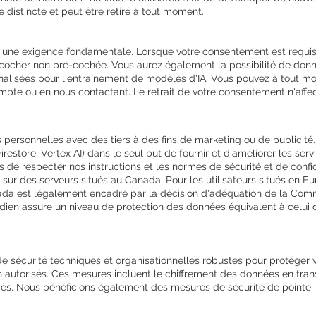
 distincte et peut être retiré à tout moment.
 une exigence fondamentale. Lorsque votre consentement est requis,
 cocher non pré-cochée. Vous aurez également la possibilité de don
nnalisées pour l'entraînement de modèles d'IA. Vous pouvez à tout m
pte ou en nous contactant. Le retrait de votre consentement n'affec
ersonnelles avec des tiers à des fins de marketing ou de publicit
irestore, Vertex AI) dans le seul but de fournir et d'améliorer les serv
 de respecter nos instructions et les normes de sécurité et de confide
ur des serveurs situés au Canada. Pour les utilisateurs situés en Eu
nada est légalement encadré par la décision d'adéquation de la Com
dien assure un niveau de protection des données équivalent à celui 
sécurité techniques et organisationnelles robustes pour protéger vo
on autorisés. Ces mesures incluent le chiffrement des données en transi
accès. Nous bénéficions également des mesures de sécurité de pointe 